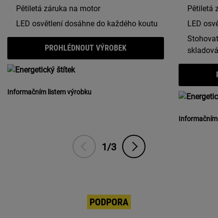
Pětiletá záruka na motor
Pětiletá
LED osvětlení dosáhne do každého koutu
LED osvě
Stohovat
PROHLÉDNOUT VÝROBEK
skladová
Informačním listem výrobku
Informačním 
1/3
PODPORA