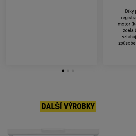
Díky 
registr
motor (k
zcela 
vztahu
způsobe
DALŠÍ VÝROBKY