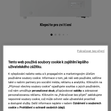
Klepněte pro zvětšení
ZCAN14FW1
Pokračovat bez přijetí
TRUHLICOVÁ MRAZNIČKA
Tento web používá soubory cookie k zajištění lepšího
Detaily produktu
uživatelského zážitku.
K vylepšování našeho webu a k propagačním a marketingovým účelům
používáme soubory cookie. Informace o tom, jak náš web používáte, sdílíme
Informačním listem výrobku
také s našimi partnery pro sociální média, reklamu a analytiku. Kliknutím na
„Přijmout všechny soubory cookie“ vyjadřujete souhlas s jejich používáním,
což nám umožňuje
personalizovat obsah
, přizpůsobovat
nabídky
a zobrazovat
personalizovanou reklamu. Kliknutím na „Pokračovat bez přijetí“ zablokujete
nepovinné soubory cookie, což může ovlivnit vaše uživatelské prostředí
Prodloužená záruka 5 let na motor
a dostupné služby. Další informace najdete v našem
Oznámení o souborech
cookie
a
Prohlášení o ochraně osobních údajů
.