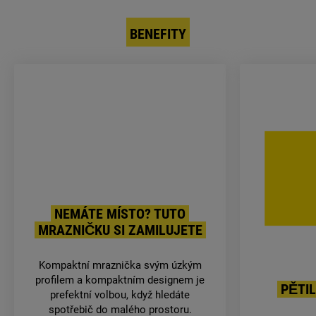
BENEFITY
NEMÁTE MÍSTO? TUTO
MRAZNIČKU SI ZAMILUJETE
Kompaktní mraznička svým úzkým
profilem a kompaktním designem je
PĚTI
prefektní volbou, když hledáte
spotřebič do malého prostoru.