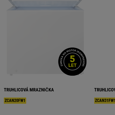
TRUHLICOVÁ MRAZNIČKA
TRUHLICO
ZCAN20FW1
ZCAN31FW