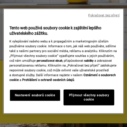
Pokračovat bez přijetí
Tento web používá soubory cookie k zajištění lepšího
uživatelského zážitku.
K vylepšování našeho webu a k propagačním a marketingovým účelům
používáme soubory cookie. Informace o tom, jak náš web používáte, sdílíme
také s našimi partnery pro sociální média, reklamu a analytiku. Kliknutím na
„Přijmout všechny soubory cookie“ vyjadřujete souhlas s jejich používáním,
což nám umožňuje
personalizovat obsah
, přizpůsobovat
nabídky
a zobrazovat
personalizovanou reklamu. Kliknutím na „Pokračovat bez přijetí“ zablokujete
nepovinné soubory cookie, což může ovlivnit vaše uživatelské prostředí
JSME TU PRO VÁS
a dostupné služby. Další informace najdete v našem
Oznámení o souborech
cookie
a
Prohlášení o ochraně osobních údajů
.
Rádi bychom vás informovali, že jsme k 31. 12. 2021
ukončili oficiální zastoupení značky ZANUSSI v České
republice a na Slovensku.
Nastavení souborů cookie
Přijmout všechny soubory
cookie
Maloobchodní prodej spotřebičů však pokračuje i nadále
Přečtěte si více
a péči o zákazníky zajišťuje společnost Electrolux, s. r. o.
Níže najdete vše potřebné k tomu, abyste nám mohli
zavolat, napsat, objednat si originální náhradní díly, servis