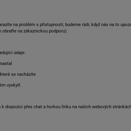
narazíte na problém s přístupností, budeme rádi, když nás na to upo
m obraťte na zákaznickou podporu).
dující údaje:
 nastal
 které se nacházíte
ém vyskytl.
k dispozici přes chat a horkou linku na našich webových stránkách 