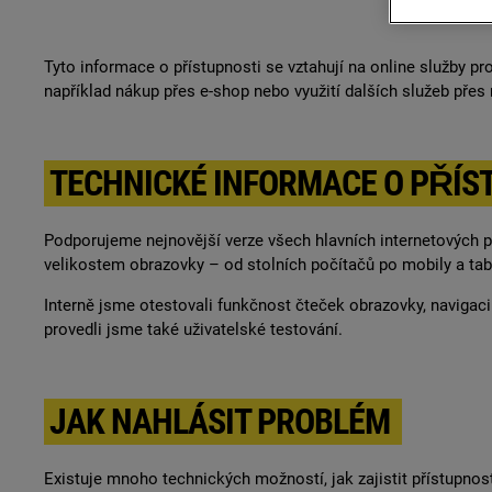
Tyto informace o přístupnosti se vztahují na online služby p
například nákup přes e-shop nebo využití dalších služeb přes 
TECHNICKÉ INFORMACE O PŘÍS
Podporujeme nejnovější verze všech hlavních internetových pr
velikostem obrazovky – od stolních počítačů po mobily a tabl
Interně jsme otestovali funkčnost čteček obrazovky, navigaci
provedli jsme také uživatelské testování.
JAK NAHLÁSIT PROBLÉM
Existuje mnoho technických možností, jak zajistit přístupn