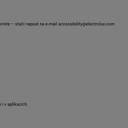
zorníte – stačí napsat na e-mail accessibility@electrolux.com
i v aplikacích.