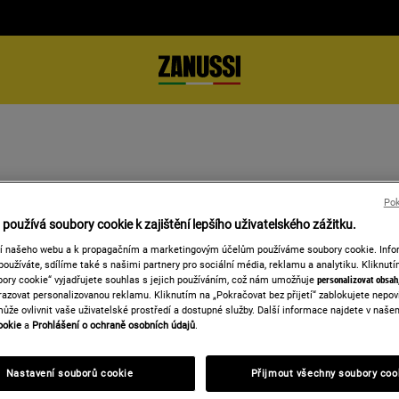
MACE O PŘÍSTUP
Pok
používá soubory cookie k zajištění lepšího uživatelského zážitku.
ní našeho webu a k propagačním a marketingovým účelům používáme soubory cookie. Info
používáte, sdílíme také s našimi partnery pro sociální média, reklamu a analytiku. Kliknut
ory cookie“ vyjadřujete souhlas s jejich používáním, což nám umožňuje
personalizovat obsah
azovat personalizovanou reklamu. Kliknutím na „Pokračovat bez přijetí“ zablokujete nepo
může ovlivnit vaše uživatelské prostředí a dostupné služby. Další informace najdete v naš
ánky a mobilní aplikace zpřístupní všem uživatelům v souladu s ev
ookie
a
Prohlášení o ochraně osobních údajů
.
G 2.2 na úrovni AA.
ásit problémy s přístupností, abychom je mohli vyřešit. Dozvíte se
Nastavení souborů cookie
Přijmout všechny soubory coo
uktu nebo rezervaci služby.