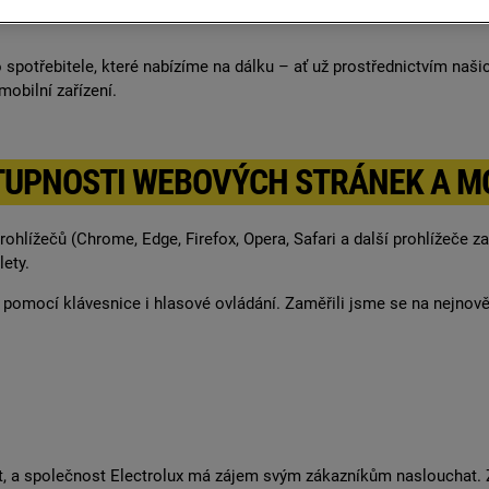
ro spotřebitele, které nabízíme na dálku – ať už prostřednictvím na
mobilní zařízení.
TUPNOSTI WEBOVÝCH STRÁNEK A MO
ohlížečů (Chrome, Edge, Firefox, Opera, Safari a další prohlížeče 
ety.
 pomocí klávesnice i hlasové ovládání. Zaměřili jsme se na nejnově
ost, a společnost Electrolux má zájem svým zákazníkům naslouchat