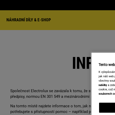
NÁHRADNÍ DÍLY & E-SHOP
INFOR
Tento web 
K vylepšová
jak náš web 
všechny soub
nabídky
a zobr
cookie, což 
Společnost Electrolux se zavázala k tomu, že své webové str
souborech c
předpisy, normou EN 301 549 a mezinárodními standardy WCA
Na tomto místě najdete informace o tom, jak nám můžete nahl
potřebujete s přístupností pomoc – například při nákupu prod