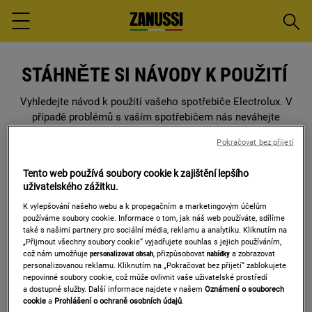
Vyhled
Menu
STÁHNĚTE SI NÁVODY K POUŽITÍ
Vyhledejte návod k použití vašeho spotřebiče Electrolux. V
případě problémů s vaším spotřebičem nás neváhejte
kontaktovat
. Náhradní součástky a příslušenství pro vaše
Pokračovat bez přijetí
spotřebiče najdete v našem
webshopu
.
Tento web používá soubory cookie k zajištění lepšího
uživatelského zážitku.
K vylepšování našeho webu a k propagačním a marketingovým účelům
Zadejte model nebo číslo výrobku (PNC), nebo si
používáme soubory cookie. Informace o tom, jak náš web používáte, sdílíme
jednoduše vyfoťte typový štítek spotřebiče a
také s našimi partnery pro sociální média, reklamu a analytiku. Kliknutím na
nahrajte ho sem.
„Přijmout všechny soubory cookie“ vyjadřujete souhlas s jejich používáním,
což nám umožňuje
personalizovat obsah
, přizpůsobovat
nabídky
a zobrazovat
personalizovanou reklamu. Kliknutím na „Pokračovat bez přijetí“ zablokujete
nepovinné soubory cookie, což může ovlivnit vaše uživatelské prostředí
a dostupné služby. Další informace najdete v našem
Oznámení o souborech
cookie
a
Prohlášení o ochraně osobních údajů
.