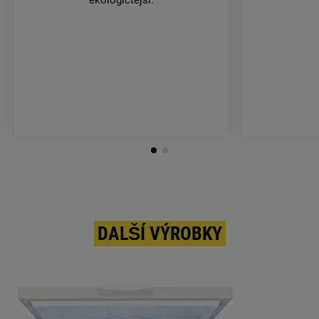
ekologičtější.
DALŠÍ VÝROBKY