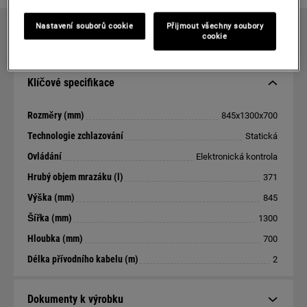
Nastavení souborů cookie
Přijmout všechny soubory
cookie
TECHNICKÁ SPECIFIKACE
Klíčové specifikace
Rozměry (mm)
845x1300x700
Technologie zchlazování
Statická
Ovládání
Elektronická kontrola
Hrubý objem mrazáku (l)
371
Výška (mm)
845
Šířka (mm)
1300
Hloubka (mm)
700
Délka přívodního kabelu (m)
2
Dokumenty k výrobku