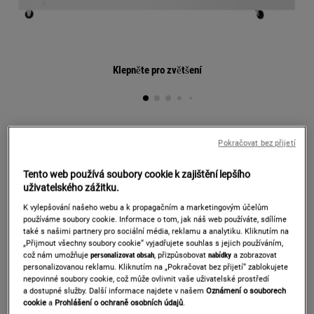
Klepněte pro zvětšení
ZCAN38FW1
Pokračovat bez přijetí
TRUHLICOVÁ MRAZNIČKA
Tento web používá soubory cookie k zajištění lepšího
Detaily produktu
uživatelského zážitku.
K vylepšování našeho webu a k propagačním a marketingovým účelům
používáme soubory cookie. Informace o tom, jak náš web používáte, sdílíme
Informačním listem výrobku
také s našimi partnery pro sociální média, reklamu a analytiku. Kliknutím na
„Přijmout všechny soubory cookie“ vyjadřujete souhlas s jejich používáním,
což nám umožňuje
personalizovat obsah
, přizpůsobovat
nabídky
a zobrazovat
personalizovanou reklamu. Kliknutím na „Pokračovat bez přijetí“ zablokujete
nepovinné soubory cookie, což může ovlivnit vaše uživatelské prostředí
Prodloužená záruka 5 let na motor
a dostupné služby. Další informace najdete v našem
Oznámení o souborech
cookie
a
Prohlášení o ochraně osobních údajů
.