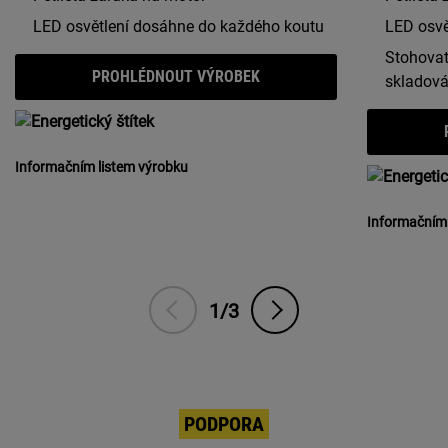
LED osvětlení dosáhne do každého koutu
LED osvě
Stohovat
PROHLÉDNOUT VÝROBEK
skladová
Informačním listem výrobku
Informačním 
1/3
PODPORA