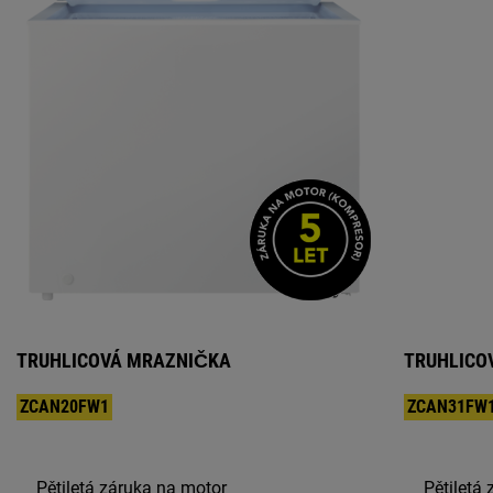
TRUHLICOVÁ MRAZNIČKA
TRUHLICO
ZCAN20FW1
ZCAN31FW
Pětiletá záruka na motor
Pětiletá