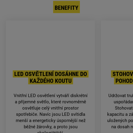
BENEFITY
LED OSVĚTLENÍ DOSÁHNE DO
STOHOV
KAŽDÉHO KOUTU
POHOD
Vnitřní LED osvětlení vytváří diskrétní
Udržovat tr
a příjemné světlo, které rovnoměrně
uspořádan
osvětluje celý vnitřní prostor
Stohovat
spotřebiče. Navíc jsou LED svítidla
kapacitu a z
menší a energeticky úspornější než
uložených po
běžné žárovky, a proto jsou
na dosah ru