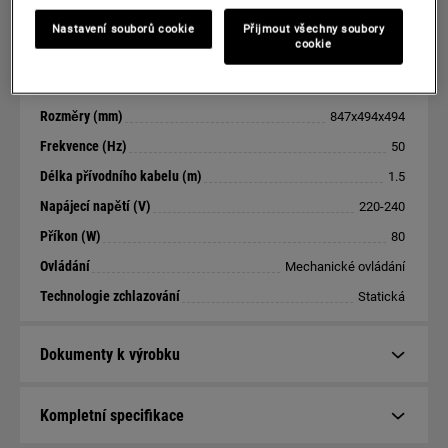
Nastavení souborů cookie
Přijmout všechny soubory
Klíčové specifikace
cookie
Instalace
Volně stojící spotřebič
Rozměry (mm)
847x494x494
Frekvence (Hz)
50
Délka přívodního kabelu (m)
1.5
Napájecí napětí (V)
220-240
Příkon (W)
80
Ovládání
Mechanické ovládání
Technologie zchlazování
Statická
Dokumenty k výrobku
Kompletní specifikace