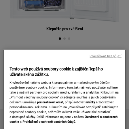
Klepněte pro zvětšení
ZFG06400WA
Pokračovat bez přijetí
VOLNĚ STOJÍCÍ MRAZNIČKA
Tento web používá soubory cookie k zajištění lepšího
uživatelského zážitku.
Detaily produktu
K vylepšování našeho webu a k propagačním a marketingovým účelům
používáme soubory cookie. Informace o tom, jak náš web používáte, sdílíme
také s našimi partnery pro sociální média, reklamu a analytiku. Kliknutím na
Informačním listem výrobku
„Přijmout všechny soubory cookie“ vyjadřujete souhlas s jejich používáním,
což nám umožňuje
personalizovat obsah
, přizpůsobovat
nabídky
a zobrazovat
personalizovanou reklamu. Kliknutím na „Pokračovat bez přijetí“ zablokujete
nepovinné soubory cookie, což může ovlivnit vaše uživatelské prostředí
a dostupné služby. Další informace najdete v našem
Oznámení o souborech
cookie
a
Prohlášení o ochraně osobních údajů
.
TECHNICKÁ SPECIFIKACE