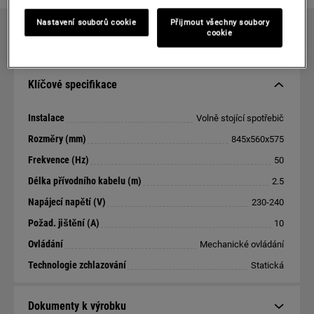
Nastavení souborů cookie
Přijmout všechny soubory
cookie
TECHNICKÁ SPECIFIKACE
Klíčové specifikace
Instalace
Volně stojící spotřebič
Rozměry (mm)
845x560x575
Frekvence (Hz)
50
Délka přívodního kabelu (m)
2.5
Napájecí napětí (V)
230-240
Požad. jištění (A)
10
Ovládání
Mechanické ovládání
Technologie zchlazování
Statická
Dokumenty k výrobku