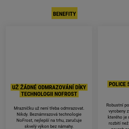
BENEFITY
POLICE
UŽ ŽÁDNÉ ODMRAZOVÁNÍ DÍKY
TECHNOLOGII NOFROST
Robustní po
Mrazničku už není třeba odmrazovat.
vyrobeny z
Nikdy. Beznámrazová technologie
kterého je
NoFrost, nejlepší na trhu, zaručuje
rozbití ne
skvelý výkon bez námahy.