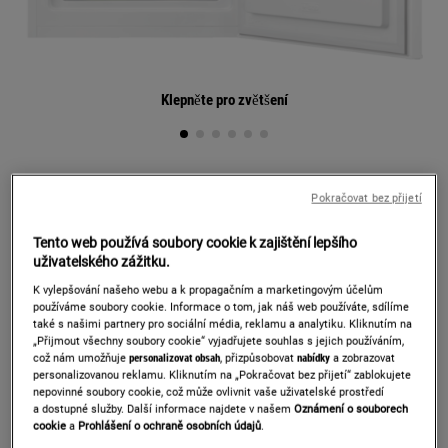
Klepněte pro zvětšení
ZYAN8FW0
Pokračovat bez přijetí
VOLNĚ STOJÍCÍ MRAZNIČKA
Tento web používá soubory cookie k zajištění lepšího
Detaily produktu
uživatelského zážitku.
K vylepšování našeho webu a k propagačním a marketingovým účelům
používáme soubory cookie. Informace o tom, jak náš web používáte, sdílíme
také s našimi partnery pro sociální média, reklamu a analytiku. Kliknutím na
Informačním listem výrobku
„Přijmout všechny soubory cookie“ vyjadřujete souhlas s jejich používáním,
což nám umožňuje
personalizovat obsah
, přizpůsobovat
nabídky
a zobrazovat
personalizovanou reklamu. Kliknutím na „Pokračovat bez přijetí“ zablokujete
nepovinné soubory cookie, což může ovlivnit vaše uživatelské prostředí
a dostupné služby. Další informace najdete v našem
Oznámení o souborech
Prodloužená záruka 5 let na motor
cookie
a
Prohlášení o ochraně osobních údajů
.