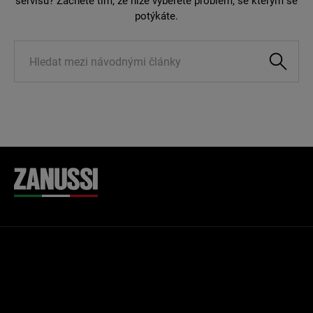
servisu? Začněte tím, že níže vyberete problém, se kterým se
potýkáte.
Knowledge
Management
Search