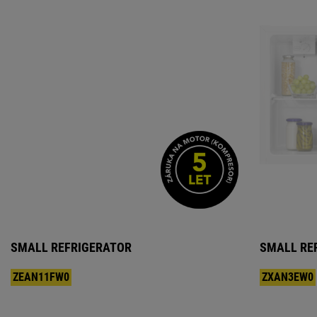
SMALL REFRIGERATOR
SMALL RE
ZEAN11FW0
ZXAN3EW0