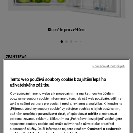
Klepněte pro zvětšení
ZEAN11EW0
SMALL REFRIGERATOR
Pokračovat bez přijetí
Detaily produktu
Tento web používá soubory cookie k zajištění lepšího
uživatelského zážitku.
K vylepšování našeho webu a k propagačním a marketingovým účelům
Informačním listem výrobku
používáme soubory cookie. Informace o tom, jak náš web používáte, sdílíme
také s našimi partnery pro sociální média, reklamu a analytiku. Kliknutím na
„Přijmout všechny soubory cookie“ vyjadřujete souhlas s jejich používáním,
což nám umožňuje
personalizovat obsah
, přizpůsobovat
nabídky
a zobrazovat
personalizovanou reklamu. Kliknutím na „Pokračovat bez přijetí“ zablokujete
Prodloužená záruka 5 let na motor
nepovinné soubory cookie, což může ovlivnit vaše uživatelské prostředí
a dostupné služby. Další informace najdete v našem
Oznámení o souborech