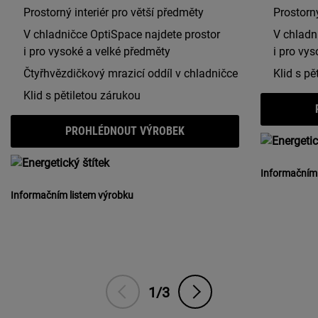
Prostorný interiér pro větší předměty
Prostorný
V chladničce OptiSpace najdete prostor
V chladn
i pro vysoké a velké předměty
i pro vy
Čtyřhvězdičkový mrazicí oddíl v chladničce
Klid s pě
Klid s pětiletou zárukou
PROHLÉDNOUT VÝROBEK
Informačním 
Informačním listem výrobku
1/3