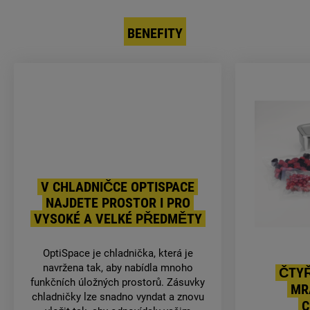
BENEFITY
V CHLADNIČCE OPTISPACE
NAJDETE PROSTOR I PRO
VYSOKÉ A VELKÉ PŘEDMĚTY
OptiSpace je chladnička, která je
navržena tak, aby nabídla mnoho
ČTY
funkčních úložných prostorů. Zásuvky
MRA
chladničky lze snadno vyndat a znovu
C