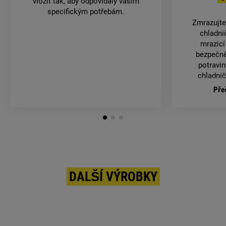
vložit tak, aby odpovídaly vašim
specifickým potřebám.
Zmrazujte
chladni
mrazicí
bezpečně
potravin
chladnič
zmrazov
Přeč
potrav
DALŠÍ VÝROBKY