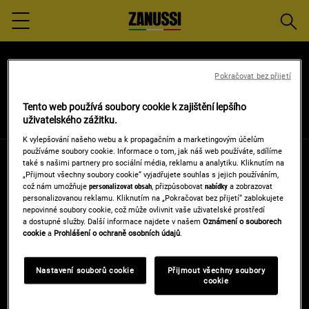
Vyhled
Menu
Pokračovat bez přijetí
Tento web používá soubory cookie k zajištění lepšího
Výrobek si můžete zakoupit online u těchto prodejců:
uživatelského zážitku.
K vylepšování našeho webu a k propagačním a marketingovým účelům
používáme soubory cookie. Informace o tom, jak náš web používáte, sdílíme
také s našimi partnery pro sociální média, reklamu a analytiku. Kliknutím na
„Přijmout všechny soubory cookie“ vyjadřujete souhlas s jejich používáním,
což nám umožňuje
personalizovat obsah
, přizpůsobovat
nabídky
a zobrazovat
personalizovanou reklamu. Kliknutím na „Pokračovat bez přijetí“ zablokujete
nepovinné soubory cookie, což může ovlivnit vaše uživatelské prostředí
a dostupné služby. Další informace najdete v našem
Oznámení o souborech
cookie
a
Prohlášení o ochraně osobních údajů
.
Nastavení souborů cookie
Přijmout všechny soubory
cookie