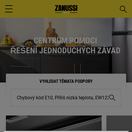
Vyhled
Menu
CENTRUM POMOCI
ŘEŠENÍ JEDNODUCHÝCH ZÁVAD
VYHLEDAT TÉMATA PODPORY
Chybový
kód
E10,
Příliš
nízká
teplota,
EW123456...