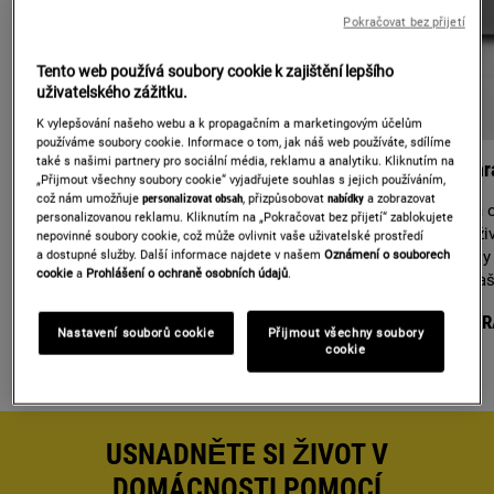
Pokračovat bez přijetí
Tento web používá soubory cookie k zajištění lepšího
uživatelského zážitku.
K vylepšování našeho webu a k propagačním a marketingovým účelům
používáme soubory cookie. Informace o tom, jak náš web používáte, sdílíme
také s našimi partnery pro sociální média, reklamu a analytiku. Kliknutím na
Stáhnout manuál
Koupit náhr
„Přijmout všechny soubory cookie“ vyjadřujete souhlas s jejich používáním,
což nám umožňuje
personalizovat obsah
, přizpůsobovat
nabídky
a zobrazovat
Řešení některých závad můžete snadno najít
Používáním o
personalizovanou reklamu. Kliknutím na „Pokračovat bez přijetí“ zablokujete
v uživatelských příručkách. Pomocí našeho
prodloužit ži
nepovinné soubory cookie, což může ovlivnit vaše uživatelské prostředí
vyhledávače dokumentů můžete najít příručky
náhradní díly
a dostupné služby. Další informace najdete v našem
Oznámení o souborech
cookie
a
Prohlášení o ochraně osobních údajů
.
nebo informační listy k jakémukoli spotřebiči,
najdete v na
který vlastníte.
NAJÍT NÁHR
Nastavení souborů cookie
Přijmout všechny soubory
VYHLEDAT MANUÁL
cookie
USNADNĚTE SI ŽIVOT V
DOMÁCNOSTI POMOCÍ