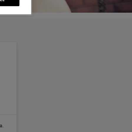
kie
a.