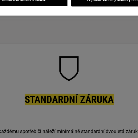
Nastavení souborů cookie
Přijmout všechny soubory coo
STANDARDNÍ ZÁRUKA
každému spotřebiči náleží minimálně standardní dvouletá záruk