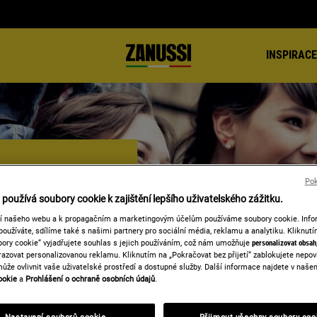
INSPIRACE
Pok
používá soubory cookie k zajištění lepšího uživatelského zážitku.
spotřebičů značky
ní našeho webu a k propagačním a marketingovým účelům používáme soubory cookie. Info
používáte, sdílíme také s našimi partnery pro sociální média, reklamu a analytiku. Kliknut
ory cookie“ vyjadřujete souhlas s jejich používáním, což nám umožňuje
personalizovat obsah
azovat personalizovanou reklamu. Kliknutím na „Pokračovat bez přijetí“ zablokujete nepo
může ovlivnit vaše uživatelské prostředí a dostupné služby. Další informace najdete v naš
ookie
a
Prohlášení o ochraně osobních údajů
.