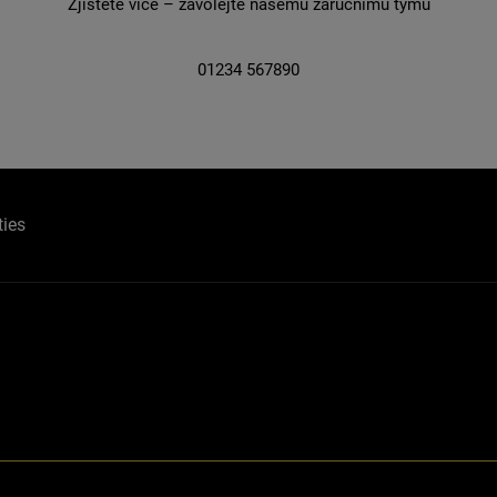
Zjistěte více – zavolejte našemu záručnímu týmu
01234 567890
ties