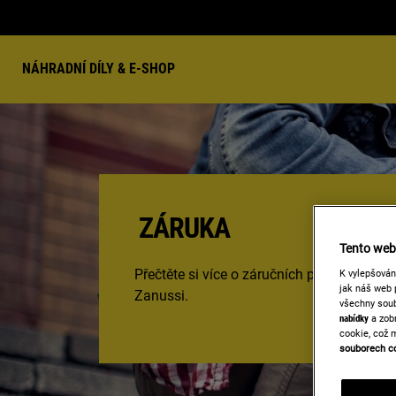
NÁHRADNÍ DÍLY & E-SHOP
ZÁRUKA
Tento web 
Přečtěte si více o záručních podmínkách 
K vylepšová
jak náš web 
Zanussi.
všechny soub
nabídky
a zobr
cookie, což 
souborech c