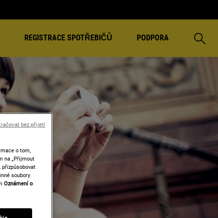
Vyhleda
REGISTRACE SPOTŘEBIČŮ
PODPORA
račovat bez přijetí
rmace o tom,
ím na „Přijmout
, přizpůsobovat
vinné soubory
em
Oznámení o