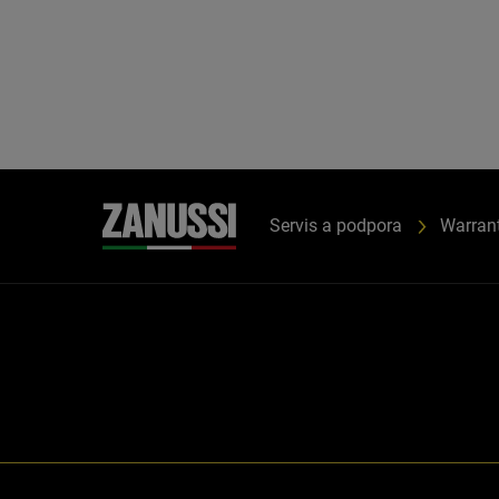
Servis a podpora
Warran