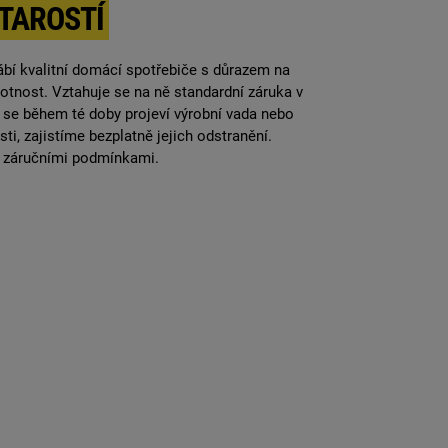
STAROSTÍ
ábí kvalitní domácí spotřebiče s důrazem na
votnost. Vztahuje se na ně standardní záruka v
e se během té doby projeví výrobní vada nebo
i, zajistíme bezplatně jejich odstranění.
 záručními podmínkami.