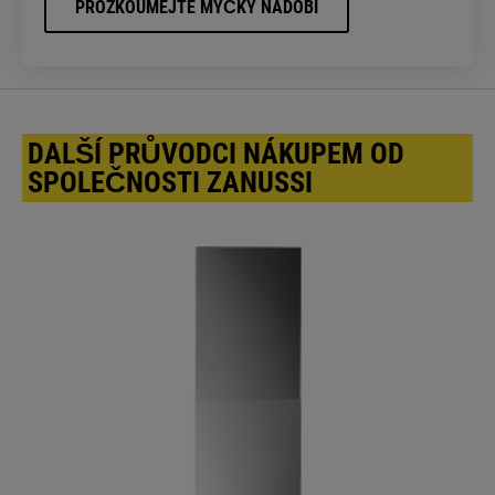
PROZKOUMEJTE MYČKY NÁDOBÍ
DALŠÍ PRŮVODCI NÁKUPEM OD
SPOLEČNOSTI ZANUSSI