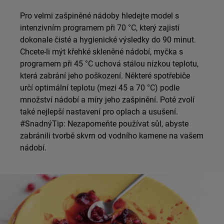
Pro velmi zašpiněné nádoby hledejte model s
intenzivním programem při 70 °C, který zajistí
dokonale čisté a hygienické výsledky do 90 minut.
Chcete-li mýt křehké skleněné nádobí, myčka s
programem při 45 °C uchová stálou nízkou teplotu,
která zabrání jeho poškození. Některé spotřebiče
určí optimální teplotu (mezi 45 a 70 °C) podle
množství nádobí a míry jeho zašpinění. Poté zvolí
také nejlepší nastavení pro oplach a usušení.
#SnadnýTip: Nezapomeňte používat sůl, abyste
zabránili tvorbě skvrn od vodního kamene na vašem
nádobí.