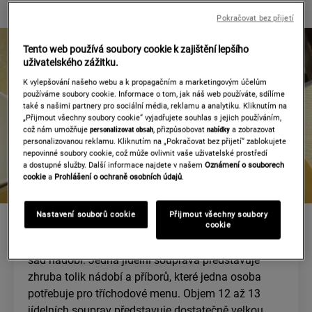
Pokračovat bez přijetí
Tento web používá soubory cookie k zajištění lepšího
uživatelského zážitku.
K vylepšování našeho webu a k propagačním a marketingovým účelům
používáme soubory cookie. Informace o tom, jak náš web používáte, sdílíme
také s našimi partnery pro sociální média, reklamu a analytiku. Kliknutím na
„Přijmout všechny soubory cookie“ vyjadřujete souhlas s jejich používáním,
což nám umožňuje
personalizovat obsah
, přizpůsobovat
nabídky
a zobrazovat
personalizovanou reklamu. Kliknutím na „Pokračovat bez přijetí“ zablokujete
nepovinné soubory cookie, což může ovlivnit vaše uživatelské prostředí
a dostupné služby. Další informace najdete v našem
Oznámení o souborech
cookie
a
Prohlášení o ochraně osobních údajů
.
KAPACITA
Nastavení souborů cookie
Přijmout všechny soubory
cookie
Objem myčky nádobí se nejčastěji udává v počtu
sad nádobí. Jedna jídelní souprava představuje
zhruba tolik nádobí a příborů, které jedna osoba
potřebuje pro tříchodové menu. Objem 12 až 13
jídelních souprav představuje dostatečně velkou