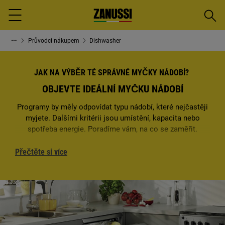
Vyhled
Menu
Průvodci nákupem
Dishwasher
JAK NA VÝBĚR TÉ SPRÁVNÉ MYČKY NÁDOBÍ?
OBJEVTE IDEÁLNÍ MYČKU NÁDOBÍ
Programy by měly odpovídat typu nádobí, které nejčastěji
myjete. Dalšími kritérii jsou umístění, kapacita nebo
spotřeba energie. Poradíme vám, na co se zaměřit.
Přečtěte si více