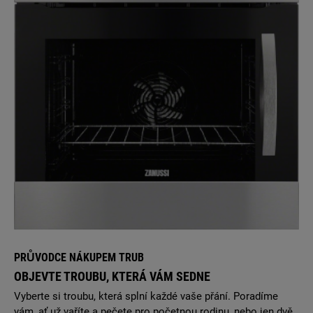
PRŮVODCE NÁKUPEM TRUB
OBJEVTE TROUBU, KTERÁ VÁM SEDNE
Vyberte si troubu, která splní každé vaše přání. Poradíme
vám, ať už vaříte a pečete pro početnou rodinu, nebo jen dvě